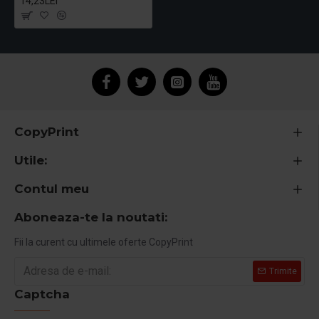
14,23LEI
CopyPrint
Utile:
Contul meu
Aboneaza-te la noutati:
Fii la curent cu ultimele oferte CopyPrint
Trimite
Captcha