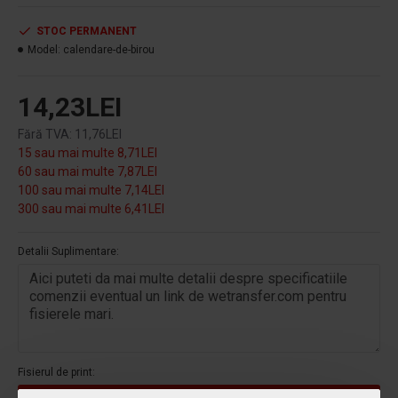
calendarului.
STOC PERMANENT
Model:
calendare-de-birou
14,23LEI
Fără TVA: 11,76LEI
15 sau mai multe 8,71LEI
60 sau mai multe 7,87LEI
100 sau mai multe 7,14LEI
300 sau mai multe 6,41LEI
Detalii Suplimentare:
Fisierul de print: