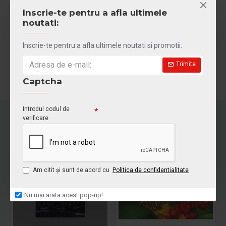
ÎNCĂRCĂ UN FIŞIER
Inscrie-te pentru a afla ultimele
noutati:
Etichete:
Calendare de birou
tipar digital
Inscrie-te pentru a afla ultimele noutati si promotii:
Trimite
Captcha
Introdul codul de
verificare
HOT
Am citit şi sunt de acord cu
Politica de confidentialitate
Nu mai arata acest pop-up!