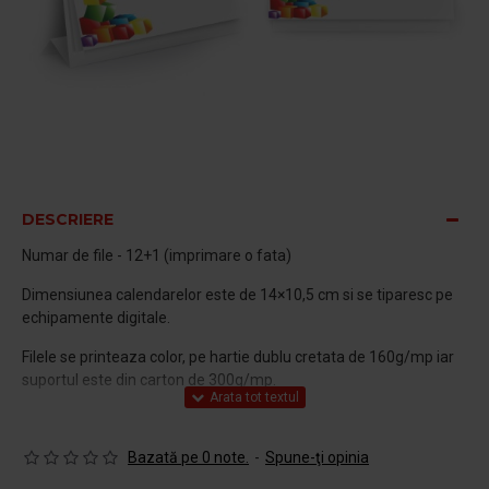
DESCRIERE
Numar de file - 12+1 (imprimare o fata)
Dimensiunea calendarelor este de 14×10,5 cm si se tiparesc pe
echipamente digitale.
Filele se printeaza color, pe hartie dublu cretata de 160g/mp iar
suportul este din carton de 300g/mp.
Ca finisare, calendarele se leaga cu spira metalica si se pot
lamina mat sau lucios.
Bazată pe 0 note.
-
Spune-ţi opinia
Va rugam sa atasati la comanda, grafica pentru printarea