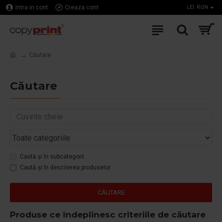
Intra in cont
Creaza cont
LEI
RON
Căutare
Căutare
Caută și în subcategorii
Caută și în descrierea produselor
CĂUTARE
Produse ce îndeplinesc criteriile de căutare