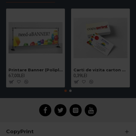
Printare Banner (Poliplan) - pret/mp
Carti de vizita carton standard 300g
67,00LEI
0,39LEI
CopyPrint