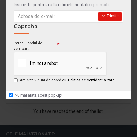
Inscrie-te pentru a afla ultimele noutati si promotii:
Trimite
Captcha
Introdul codul de
verificare
print-a3-color
Print A3 Color - 80g
Am citit şi sunt de acord cu
Politica de confidentialitate
2,20LEI
Nu mai arata acest pop-up!
You have reached the end of the list.
CELE MAI VIZIONATE: