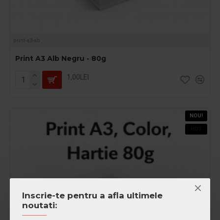
print-a3-ab
Print A3 Alb Negru - 80g
1,00LEI
NOU!
HOT
Inscrie-te pentru a afla ultimele
noutati: