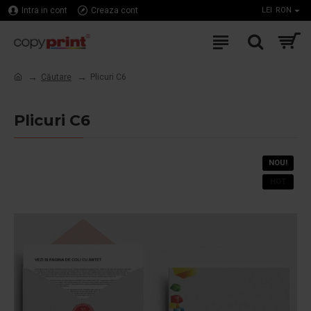
Intra in cont
Creaza cont
LEI
RON
Căutare
Plicuri C6
Plicuri C6
NOU!
HOT