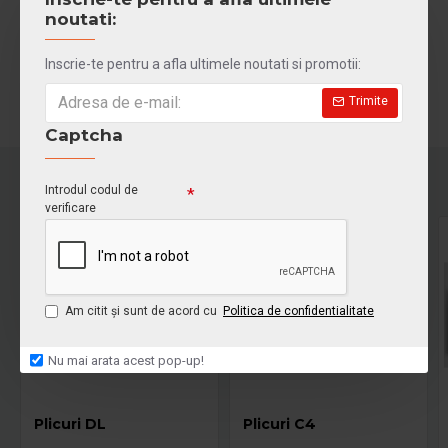
noutati:
Etichete:
Plicuri
tipar digital
Inscrie-te pentru a afla ultimele noutati si promotii:
Trimite
Captcha
Introdul codul de
verificare
NOU!
Am citit şi sunt de acord cu
Politica de confidentialitate
Nu mai arata acest pop-up!
Plicuri DL
Plicuri C4