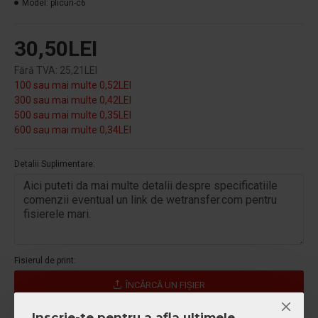
Model:
plicuri-c6
30,50LEI
Fără TVA: 25,21LEI
100 sau mai multe 0,52LEI
300 sau mai multe 0,42LEI
500 sau mai multe 0,35LEI
600 sau mai multe 0,34LEI
Detalii Suplimentare:
Fisierul de print:
ÎNCĂRCĂ UN FIŞIER
Inscrie-te pentru a afla ultimele