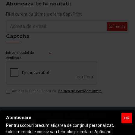
Aboneaza-te la noutati:
Fii la curent cu ultimele oferte CopyPrint
Trimite
Captcha
Introdul codul de
verificare
Am citit şi sunt de acord cu
Politica de confidentialitate
© 2022, CopyPrint
- designed by HASH OA
Atentionare
OK
Pentru scopuri precum afișarea de conținut personalizat,
ANPC – Soluționarea
folosim module cookie sau tehnologii similare. Apăsând
Soluționarea online a