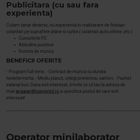
Publicitara (cu sau fara
experienta)
Cutam tanar dinamic, cu experienta in realizarare de finisaje-
colantari pe suprafete plane si curbe ( colantari auto,vitrine ,etc.)
Cunostinte PC
Atitudine pozitiva
Dorinta de munca
BENEFICII OFERITE
- Program full-time; - Contract de munca cu durata
nedeterminta; - Mediu placut, colegi prietenosi, saritori; - Pachet
salarial bun. Daca esti interesat, trimite cv-ul tau la adresa de
mail
angajari@copyprint.ro
si specifica postul de care esti
interesat!
_____________________________________________________
Operator minilaborator