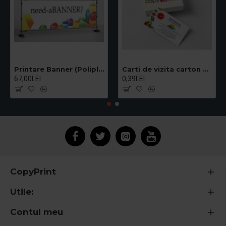
Printare Banner (Poliplan) - pret/mp
Carti de vizita carton standard 300g
67,00LEI
0,39LEI
CopyPrint
Utile:
Contul meu