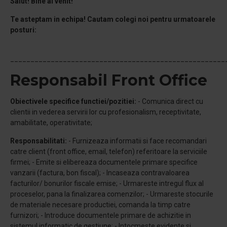
Salut! Bine ai venit!
Te asteptam in echipa!
Cautam colegi noi pentru urmatoarele
posturi:
_____________________________________________________
Responsabil Front Office
Obiectivele specifice functiei/pozitiei:
- Comunica direct cu
clientii in vederea servirii lor cu profesionalism, receptivitate,
amabilitate, operativitate;
Responsabilitati:
- Furnizeaza informatii si face recomandari
catre client (front office, email, telefon) referitoare la serviciile
firmei; - Emite si elibereaza documentele primare specifice
vanzarii (factura, bon fiscal); - Incaseaza contravaloarea
facturilor/ bonurilor fiscale emise; - Urmareste intregul flux al
proceselor, pana la finalizarea comenzilor; - Urmareste stocurile
de materiale necesare productiei, comanda la timp catre
furnizori; - Introduce documentele primare de achizitie in
sistemul informatic de gestiune; - Intocmeste evidente si