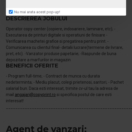
utilizare a aparaturii specifice unui copy center reprezinta un
avantaj (copiator, masini de indosariat, masini de laminat,
Nu mai arata acest pop-up!
ghilotina);
DESCRIEREA JOBULUI
Operator copy-center (copiere, indosariere, laminare, etc); -
Executarea de printuri digitale si operatiuni de finisare -
Verificarea machetei grafice si pregatirea pentru print. -
Comunicarea cu clientul final- detalii lucrare(termene de livrare,
pret, etc). -Vanzator produse papetarie; -Raspunde de buna
depozitare a marfurilor in magazin
BENEFICII OFERITE
- Program full-time; - Contract de munca cu durata
nedeterminta; - Mediu placut, colegi prietenosi, saritori; - Pachet
salarial bun. Daca esti interesat, trimite cv-ul tau la adresa de
mail
angajari@copyprint.ro
si specifica postul de care esti
interesat!
_____________________________________________________
Agent de vanzari: