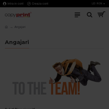
Intra in cont
Creaza cont
LEI
RON
Angajari
Angajari