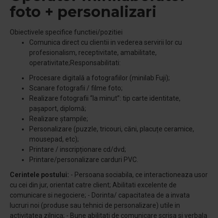
foto + personalizari
Obiectivele specifice functiei/pozitiei
Comunica direct cu clientii in vederea servirii lor cu
profesionalism, receptivitate, amabilitate,
operativitate;Responsabilitati:
Procesare digitală a fotografiilor (minilab Fuji);
Scanare fotografii / filme foto;
Realizare fotografii “la minut”: tip carte identitate,
pașaport, diplomă;
Realizare ștampile;
Personalizare (puzzle, tricouri, căni, placuțe ceramice,
mousepad, etc);
Printare / inscripționare cd/dvd;
Printare/personalizare carduri PVC.
Cerintele postului:
- Persoana sociabila, ce interactioneaza usor
cu cei din jur, orientat catre client; Abilitati excelente de
comunicare si negociere; - Dorinta/ capacitatea de a invata
lucruri noi (produse sau tehnici de personalizare) utile in
activitatea zilnica; - Bune abilitati de comunicare scrisa si verbala