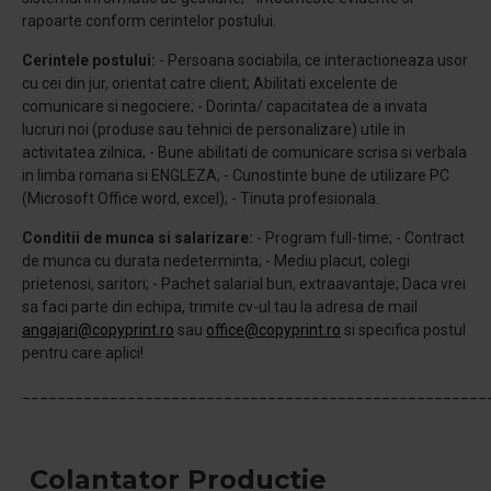
rapoarte conform cerintelor postului.
Cerintele postului:
- Persoana sociabila, ce interactioneaza usor
cu cei din jur, orientat catre client; Abilitati excelente de
comunicare si negociere; - Dorinta/ capacitatea de a invata
lucruri noi (produse sau tehnici de personalizare) utile in
activitatea zilnica; - Bune abilitati de comunicare scrisa si verbala
in limba romana si ENGLEZA; - Cunostinte bune de utilizare PC
(Microsoft Office word, excel); - Tinuta profesionala.
Conditii de munca si salarizare:
- Program full-time; - Contract
de munca cu durata nedeterminta; - Mediu placut, colegi
prietenosi, saritori; - Pachet salarial bun, extraavantaje; Daca vrei
sa faci parte din echipa, trimite cv-ul tau la adresa de mail
angajari@copyprint.ro
sau
office@copyprint.ro
si specifica postul
pentru care aplici!
_____________________________________________________
Colantator Productie