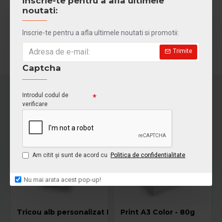
Inscrie-te pentru a afla ultimele
noutati:
ÎNCĂRCĂ UN FIŞIER
Inscrie-te pentru a afla ultimele noutati si promotii:
Trimite
Captcha
Introdul codul de
verificare
NOU!
HOT
Am citit şi sunt de acord cu
Politica de confidentialitate
Nu mai arata acest pop-up!
Tricou alb personalizat DTG
Print A3 Color - 80g