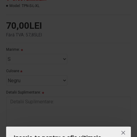
Model:
TPN-S-L-XL
70,00LEI
Fără TVA: 57,85LEI
Marime:
Culoare
Detalii Suplimentare:
Fisierul de print: